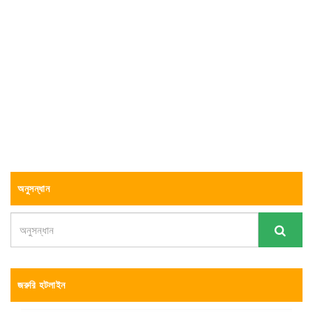
অনুসন্ধান
জরুরি হটলাইন