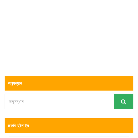
অনুসন্ধান
জরুরি হটলাইন