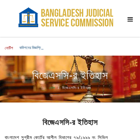
কমিশনের বিজ্ঞপ্তিমূলে জারিকারক পদে লিখিত পরীক্ষার ফলাফল এবং মৌখিক পরীক্ষার সময়সূচি সংক্রা
নোটিশ
বিজেএসসি-র ইতিহাস
হোম
বিজেএসসি-র ইতিহাস
বিজেএসসি-র ইতিহাস
বাংলাদেশ সুপ্রীম কোর্টের আপীল বিভাগের ৭৯/১৯৯৯ নং সিভিল