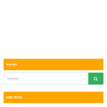
অনুসন্ধান
জরুরি হটলাইন