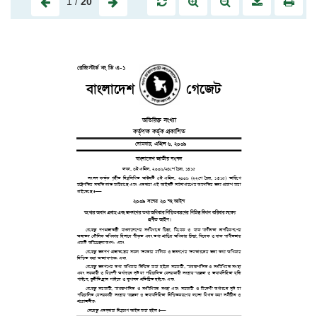
1
/
20