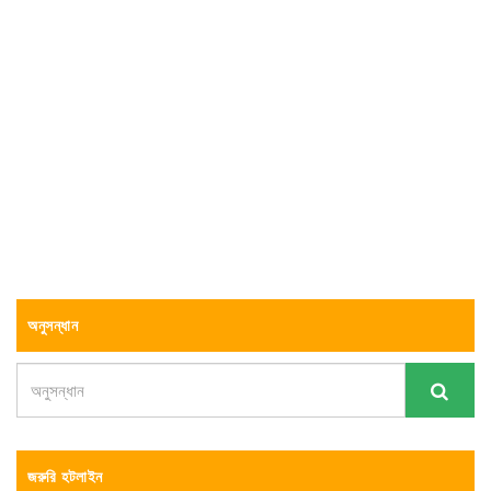
অনুসন্ধান
জরুরি হটলাইন