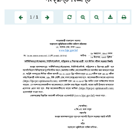
1
/
1