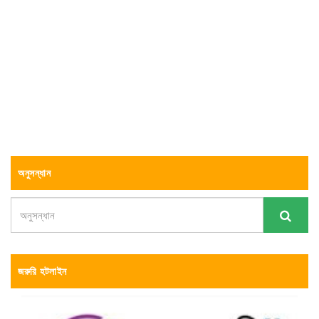
অনুসন্ধান
জরুরি হটলাইন