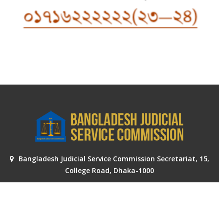
Bangladesh Judicial Service Commission Secretariat, 15,
College Road, Dhaka-1000
BJS Exam Query Call:
+88-02-41053301
[Assistant Director (Senior Assistant Judge)]