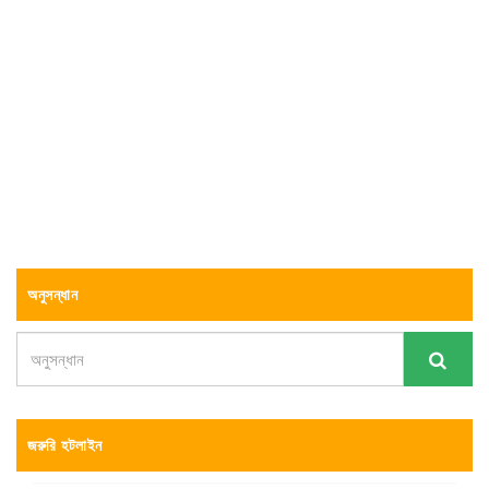
অনুসন্ধান
জরুরি হটলাইন