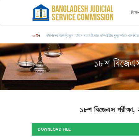
বিজেএ
কমিশনের বিজ্ঞপ্তিমূলে জারিকারক পদে লিখিত পরীক্ষার ফলাফল এবং মৌখিক পরী
নোটিশ
১৮শ বিজেএস 
১৮শ বিজেএস পরীক্ষা, ২
DOWNLOAD FILE