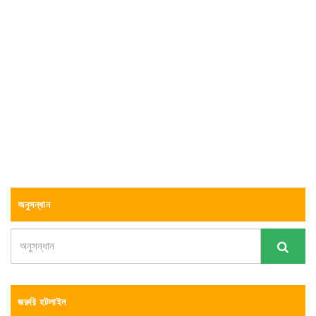
অনুসন্ধান
জরুরি হটলাইন