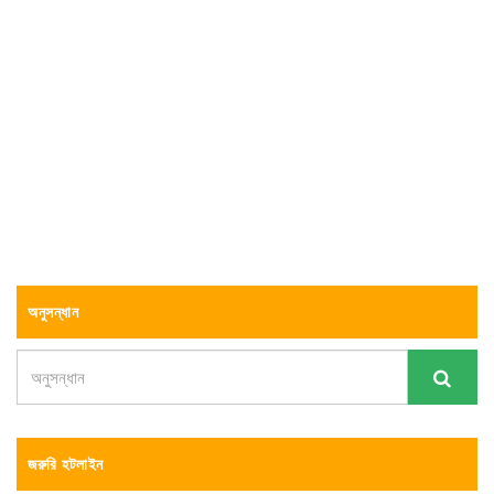
অনুসন্ধান
জরুরি হটলাইন