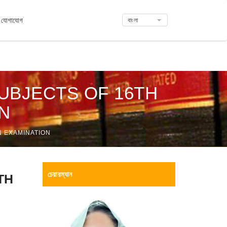
যোগাযোগ
বাংলা
UBJECTS OF 16TH
N
N EXAMINATION
চেয়ারম্যান
TH