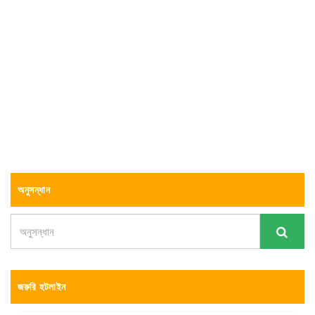
অনুসন্ধান
জরুরি হটলাইন