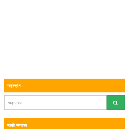
অনুসন্ধান
জরুরি হটলাইন